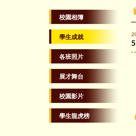
校園相簿
2
學生成就
各班照片
展才舞台
校園影片
學生龍虎榜