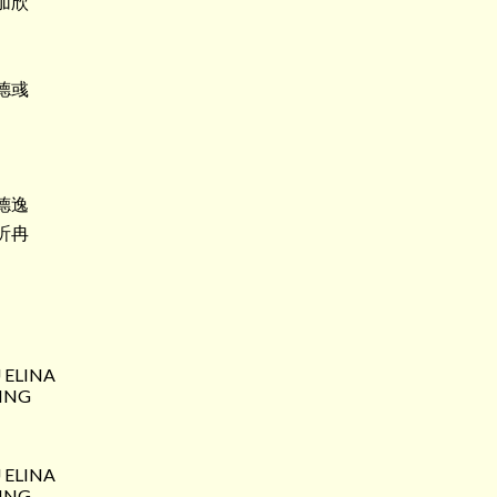
加欣
德彧
德逸
昕冉
 ELINA
ING
 ELINA
ING