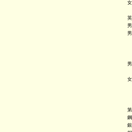
女
英
男
男
男
女
第
鋼
銀