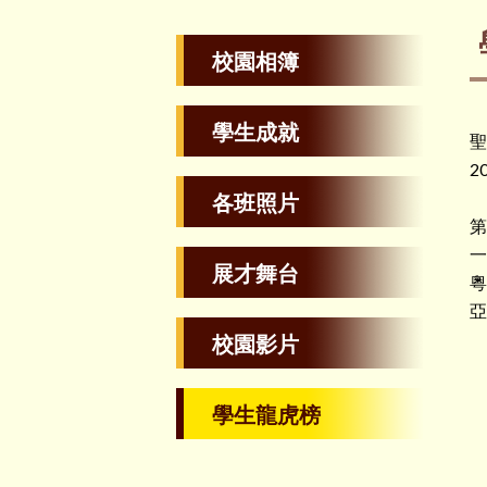
校園相簿
學生成就
聖
2
各班照片
第
一
展才舞台
粵
亞
校園影片
學生龍虎榜