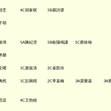
穎芝
4C胡家棋
5B羅詩瑗
子萌
俊瑋
5A陳紀澄
5B歐陽鳴謙
5C蔡咏翰
界榮
文曜
1C惠筱清
2C崔凱伶
陶然
1C彭琬晴
2C李嘉楠
3A梁樂嘉
3A
君諾
4C王煦植