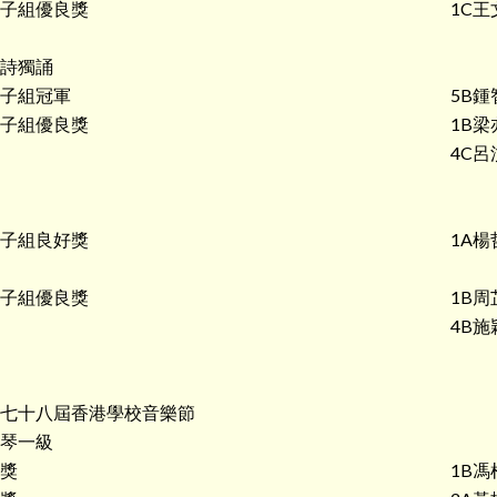
子組優良獎
1C王
詩獨誦
子組冠軍
5B鍾
子組優良獎
1B梁
4C呂
子組良好獎
1A楊
子組優良獎
1B周
4B施
七十八屆香港學校音樂節
琴一級
獎
1B馮