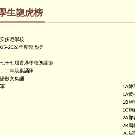
學生龍虎榜
安多尼學校
025-2026年度龍虎榜
七十七屆香港學校朗誦節
、二年級集誦隊
語散文集誦
軍
1A陳
1A黃
1B施
1C施
2A鄂
2B周
2C崔