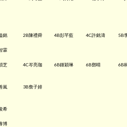
溢銘
2B陳禮舜
4B彭芊藍
4C許銘濤
5B
智霖
穎芝
4C岑亮珈
6B鍾穎琳
6B鄧晴
6B
善嵐
3B詹子婔
俊希
睿博