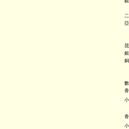
銀
二
亞
琵
銀
銅
數
香
小
香
小