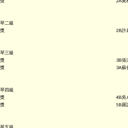
獎
2A黃
琴二級
獎
2B許
琴三級
獎
3B張
獎
3A蘇
琴四級
獎
4B吳
獎
5B羅
琴五級