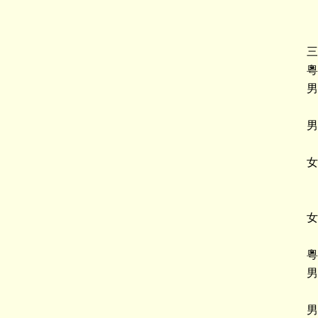
三
粵
男
男
女
女
粵
男
男