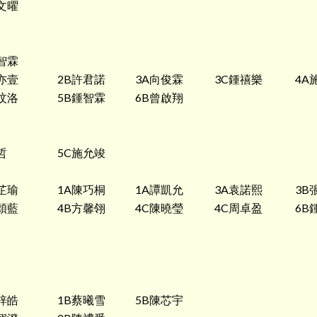
文曜
智霖
亦壹
2B許君諾
3A向俊霖
3C鍾禧樂
4A
汶洛
5B鍾智霖
6B曾啟翔
哲
5C施允竣
芷瑜
1A陳巧桐
1A譚凱允
3A袁諾熙
3B
穎藍
4B方馨翎
4C陳曉瑩
4C周卓盈
6B
梓皓
1B蔡曦雪
5B陳芯宇