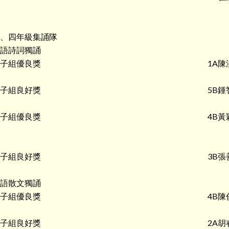
、四年級集誦隊
語詩詞獨誦
子組優良獎
1A陳
子組良好獎
5B鍾
子組優良獎
4B黃
子組良好獎
3B張
語散文獨誦
子組優良獎
4B陳
子組良好獎
2A胡