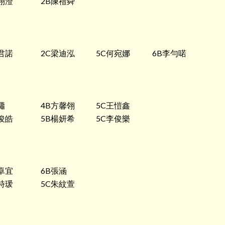
栩澄
2B陳禮舜
君諾
2C梁迪泓
5C何宛娜
6B李勻喏
瀟
4B方馨翎
5C王愷鑫
俊皓
5B楊妍希
5C李俊樂
卓宜
6B張涵
詩瑗
5C朱紋萱