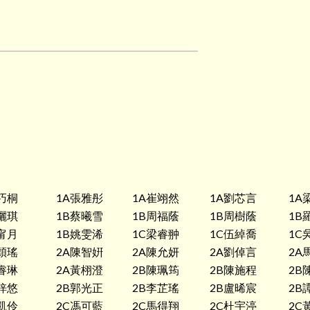
巧桐
1A張雅彤
1A崔翊然
1A劉芯言
1A
欐琪
1B蔡曦雪
1B周福蔭
1B周樹蔭
1B
甯月
1B姚雯浠
1C梁睿翀
1C伍綽喬
1C
穎瑤
2A陳智姸
2A陳允妍
2A劉倬言
2A
睿琳
2A黃栩澄
2B陳珮筠
2B陳施程
2B
梓悠
2B郭光正
2B李芷瑤
2B盧晞宸
2B
凱伶
2C馮可藍
2C馬得翔
2C杜宇渟
2C