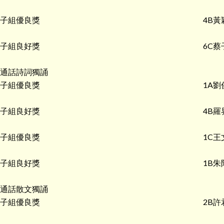
子組優良獎
4B黃
子組良好獎
6C蔡
通話詩詞獨誦
子組優良獎
1A劉
子組良好獎
4B羅
子組優良獎
1C王
子組良好獎
1B朱
通話散文獨誦
子組優良獎
2B許