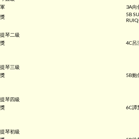
軍
3A向
5B SU
獎
RUIQ
提琴二級
獎
4C呂
提琴三級
獎
5B鮑
提琴四級
獎
6C譚
提琴初級