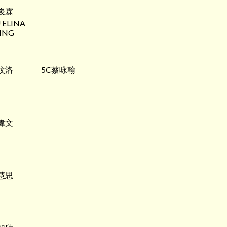
俊霖
 ELINA
ING
汶洛
5C蔡咏翰
偉文
慧思