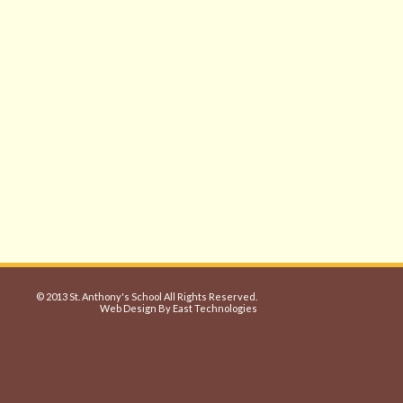
© 2013 St. Anthony's School All Rights Reserved.
Web Design By East Technologies