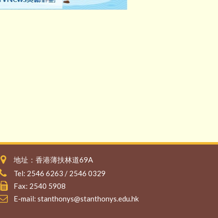
地址：香港薄扶林道69A
Tel: 2546 6263 / 2546 0329
Fax: 2540 5908
E-mail:
stanthonys@stanthonys.edu.hk