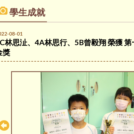
學生成就
022-08-01
2C林思沚、4A林思行、5B曾毅翔 榮獲
金獎