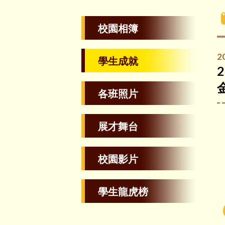
校園相簿
2
學生成就
各班照片
展才舞台
校園影片
學生龍虎榜