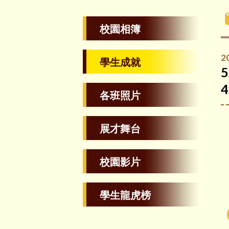
校園相簿
2
學生成就
各班照片
展才舞台
校園影片
學生龍虎榜