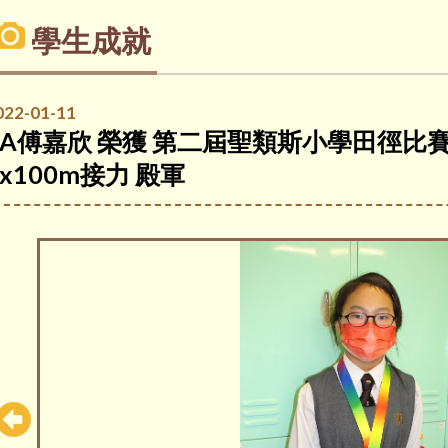
學生成就
022-01-11
5A傅嘉欣 榮獲 第二屆聖類斯小學田徑比賽
4x100m接力 殿軍