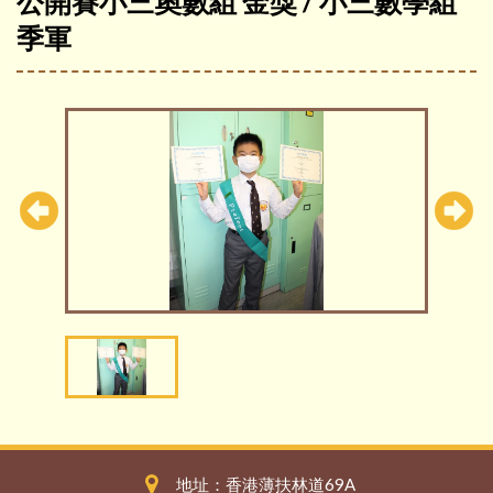
公開賽小三奧數組 金獎 / 小三數學組
季軍
地址：香港薄扶林道69A