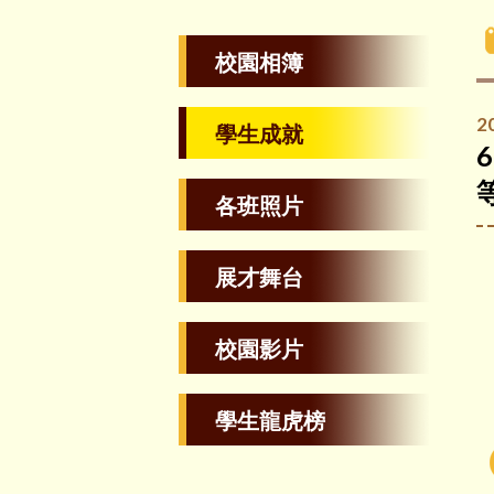
校園相簿
2
學生成就
各班照片
展才舞台
校園影片
學生龍虎榜