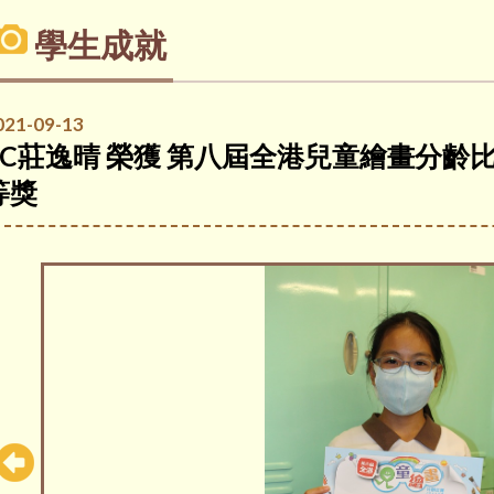
學生成就
021-09-13
6C莊逸晴 榮獲 第八屆全港兒童繪畫分齡比賽
等獎