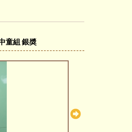
賽中童組 銀奬