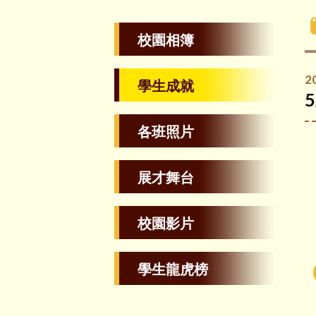
校園相簿
2
學生成就
各班照片
展才舞台
校園影片
學生龍虎榜