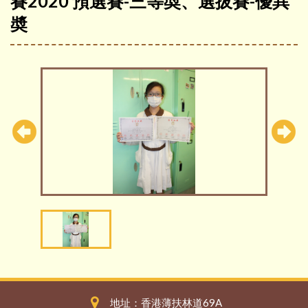
賽2020 預選賽-三等奬、選拔賽-優異
奬
地址：香港薄扶林道69A