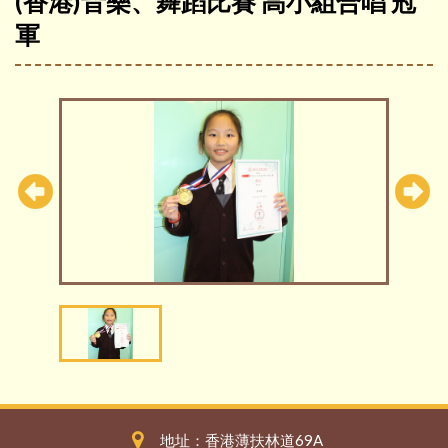
(香港)音樂、舞蹈比賽 高小組合唱 冠
軍
地址：香港薄扶林道69A