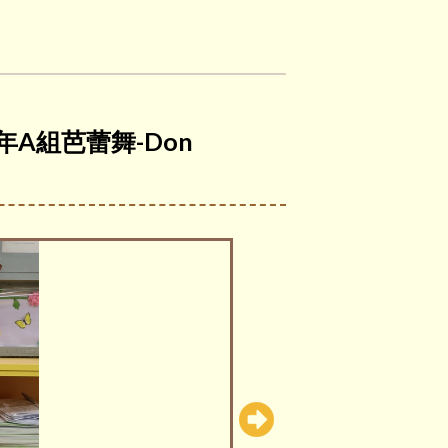
年A組芭蕾舞-Don