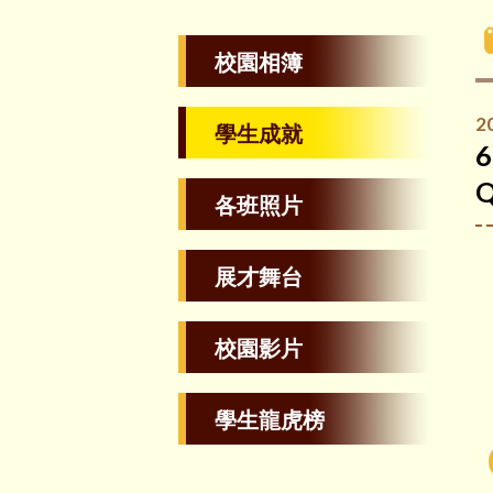
校園相簿
2
學生成就
Q
各班照片
展才舞台
校園影片
學生龍虎榜