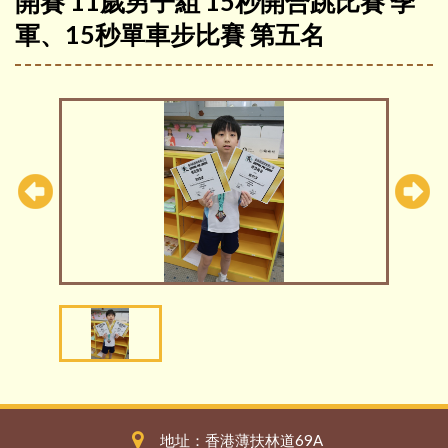
開賽 11歲男子組 15秒開合跳比賽 季
軍、15秒單車步比賽 第五名
地址：香港薄扶林道69A