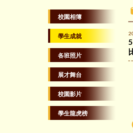
校園相簿
2
學生成就
各班照片
展才舞台
校園影片
學生龍虎榜