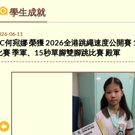
學生成就
026-06-11
5C何宛娜 榮獲 2026全港跳繩速度公開賽
比賽 季軍、15秒單腳雙腳跳比賽 殿軍