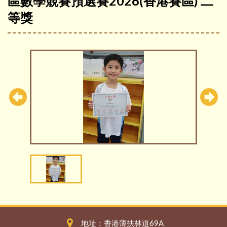
區數學競賽預選賽2026(香港賽區) 二
等獎
地址：香港薄扶林道69A