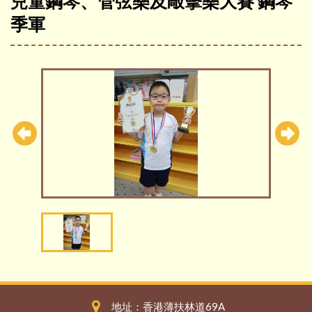
兒童鋼琴、管弦樂及敲擊樂大賽 鋼琴
季軍
地址：香港薄扶林道69A