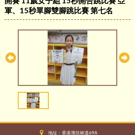
開賽 11歲女子組 15秒開合跳比賽 亞
軍、15秒單腳雙腳跳比賽 第七名
地址：香港薄扶林道69A