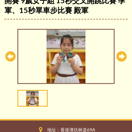
開賽 9歲女子組 15秒交叉開跳比賽 季
軍、15秒單車步比賽 殿軍
地址：香港薄扶林道69A