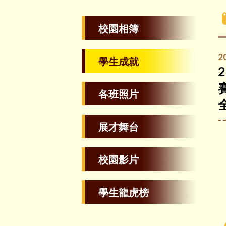
校園相簿
2
學生成就
各班照片
展才舞台
校園影片
學生龍虎榜