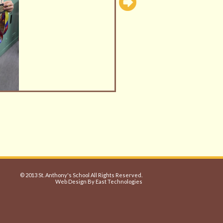
© 2013 St. Anthony's School All Rights Reserved.
Web Design By East Technologies