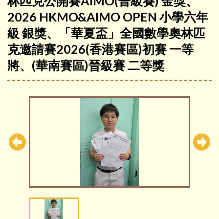
林匹克公開賽AIMO(晉級賽) 金獎、
2026 HKMO&AIMO OPEN 小學六年
級 銀獎、「華夏盃」全國數學奧林匹
克邀請賽2026(香港賽區)初賽 一等
將、(華南賽區)晉級賽 二等獎