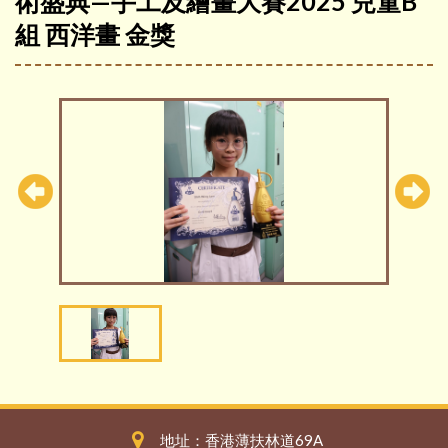
術盛典—手工及繪畫大賽2025 兒童B
組 西洋畫 金獎
地址：香港薄扶林道69A