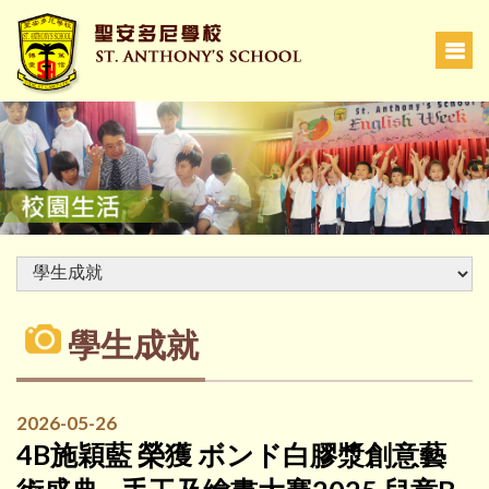
學生成就
2026-05-26
4B施穎藍 榮獲 ボンド白膠漿創意藝