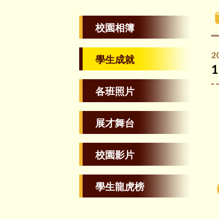
校園相簿
2
學生成就
各班照片
展才舞台
校園影片
學生龍虎榜