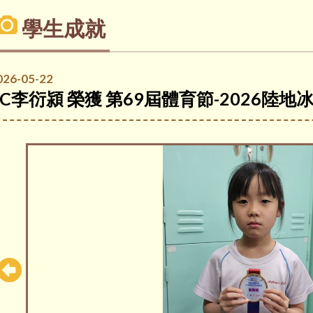
學生成就
026-05-22
1C李衍潁 榮獲 第69屆體育節-2026陸地