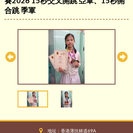
賽2026 15秒交叉開跳 亞軍、15秒開
合跳 季軍
地址：香港薄扶林道69A