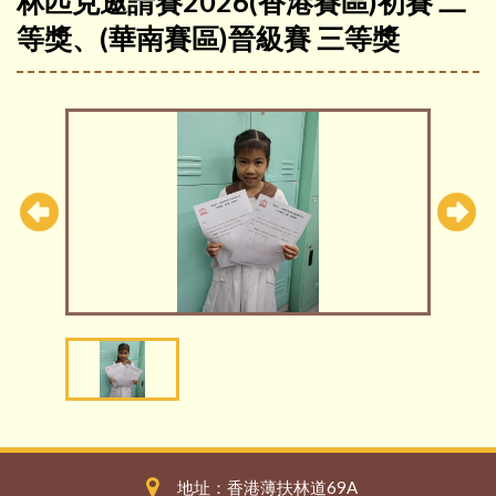
林匹克邀請賽2026(香港賽區)初賽 二
等獎、(華南賽區)晉級賽 三等獎
地址：香港薄扶林道69A