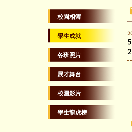
校園相簿
2
學生成就
各班照片
展才舞台
校園影片
學生龍虎榜