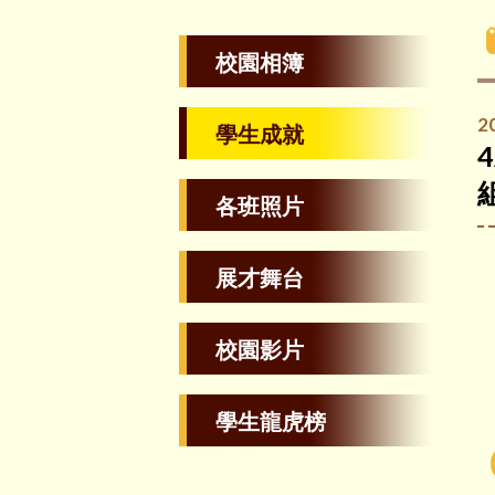
校園相簿
2
學生成就
各班照片
展才舞台
校園影片
學生龍虎榜