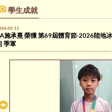
學生成就
026-05-12
4A施承熹 榮獲 第69屆體育節-2026陸
組 季軍