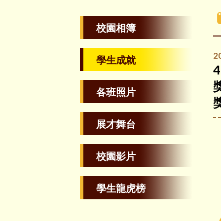
校園相簿
2
學生成就
各班照片
展才舞台
校園影片
學生龍虎榜