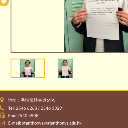
地址：香港薄扶林道69A
Tel: 2546 6263 / 2546 0329
Fax: 2540 5908
E-mail:
stanthonys@stanthonys.edu.hk