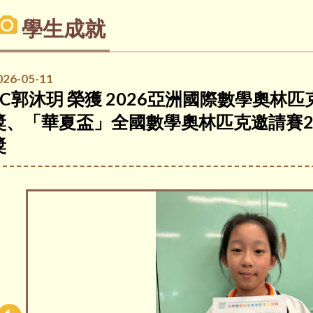
學生成就
026-05-11
4C郭沐玥 榮獲 2026亞洲國際數學奧林匹克
獎、「華夏盃」全國數學奧林匹克邀請賽20
獎