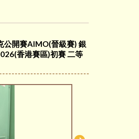
公開賽AIMO(晉級賽) 銀
26(香港賽區)初賽 二等