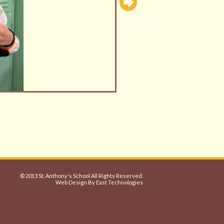
© 2013 St. Anthony's School All Rights Reserved.
Web Design By East Technologies