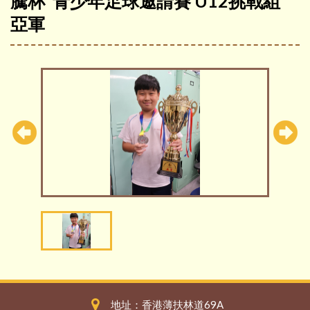
騰杯"青少年足球邀請賽 U12挑戰組
亞軍
地址：香港薄扶林道69A