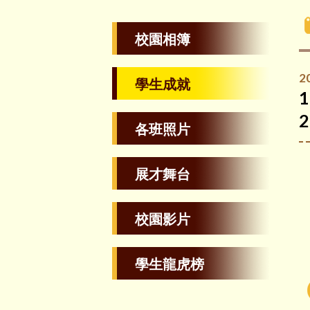
校園相簿
2
學生成就
1
各班照片
展才舞台
校園影片
學生龍虎榜