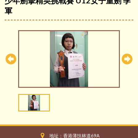
少年劍擊精英挑戰賽 U12女子重劍 季
軍
地址：香港薄扶林道69A