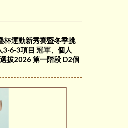
香港競技疊杯運動新秀賽暨冬季挑
人3-6-3項目 冠軍、個人
選拔2026 第一階段 D2個