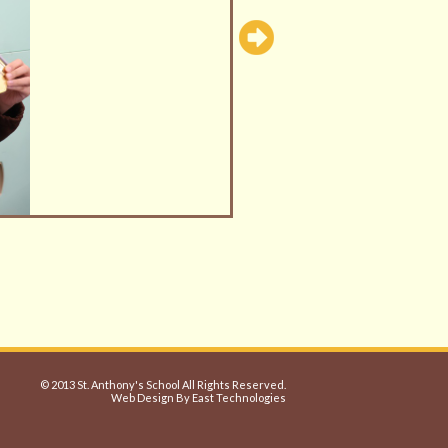
© 2013 St. Anthony's School All Rights Reserved.
Web Design By East Technologies