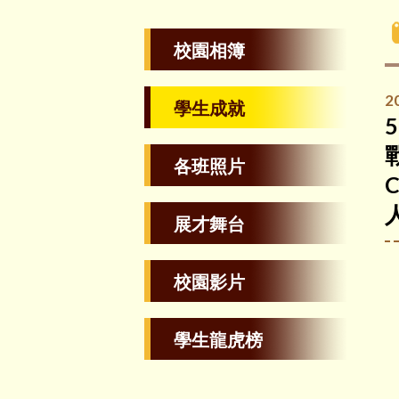
校園相簿
2
學生成就
各班照片
展才舞台
校園影片
學生龍虎榜