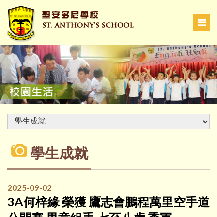
學生成就
2025-09-02
3A何梓緣 榮獲 鷹志會鵬程萬里空手道