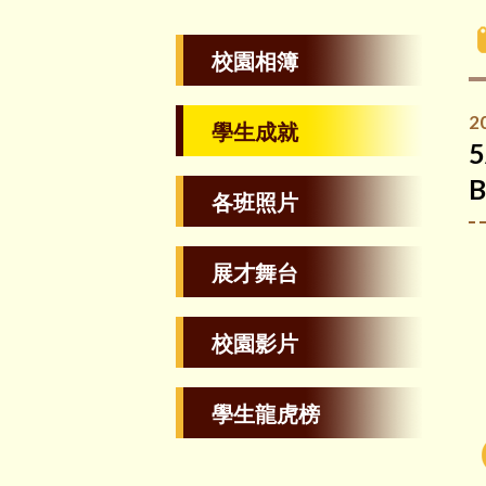
校園相簿
2
學生成就
5
B
各班照片
展才舞台
校園影片
學生龍虎榜