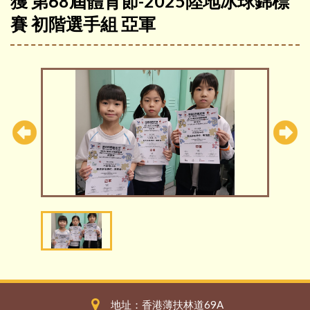
獲 第68屆體育節-2025陸地冰球錦標
賽 初階選手組 亞軍
地址：香港薄扶林道69A