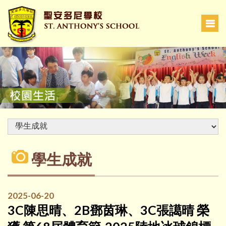
學生成就
2025-06-20
3C陳思晴、2B鄧茵琳、3C張譪晴 榮