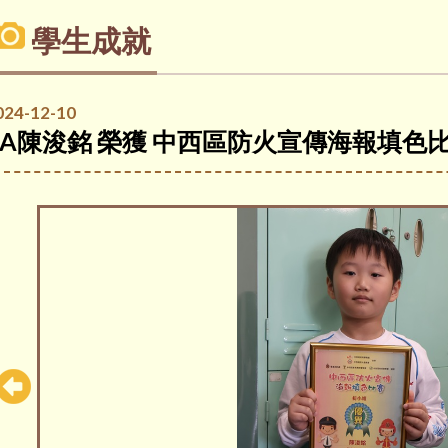
學生成就
024-12-10
3A陳浚銘 榮獲 中西區防火宣傳海報填色比