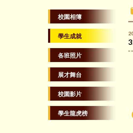
校園相簿
2
學生成就
各班照片
展才舞台
校園影片
學生龍虎榜