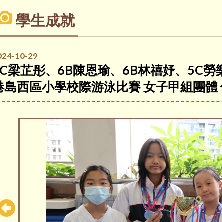
學生成就
024-10-29
6C梁芷彤、6B陳恩瑜、6B林禧妤、5C勞樂熹
港島西區小學校際游泳比賽 女子甲組團體