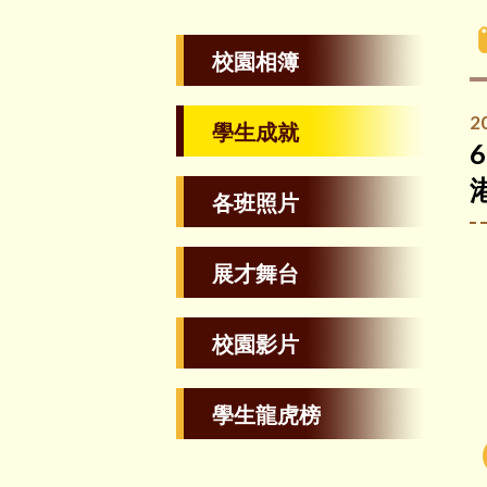
校園相簿
2
學生成就
各班照片
展才舞台
校園影片
學生龍虎榜