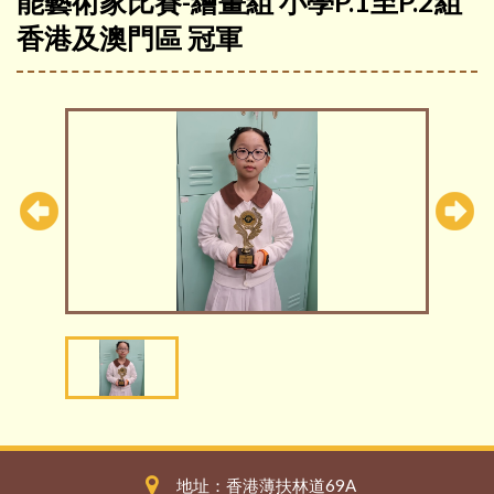
能藝術家比賽-繪畫組 小學P.1至P.2組
香港及澳門區 冠軍
地址：香港薄扶林道69A