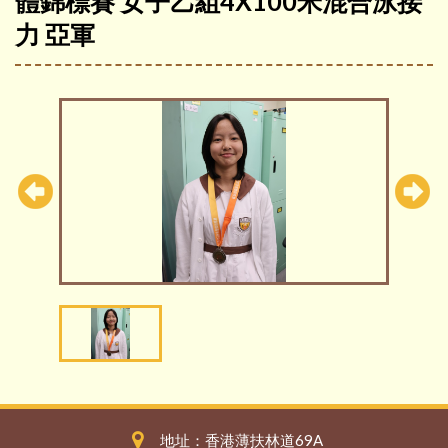
體錦標賽 女子乙組4X100米混合泳接
力 亞軍
地址：香港薄扶林道69A