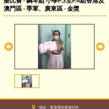
樂比賽 - 鋼琴組 小學P.3至P.4組香港及
澳門區 - 季軍、廣東區 - 金獎
地址：香港薄扶林道69A