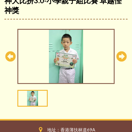
神大比拼3.0-小學親子組比賽 卓越慳
神獎
地址：香港薄扶林道69A