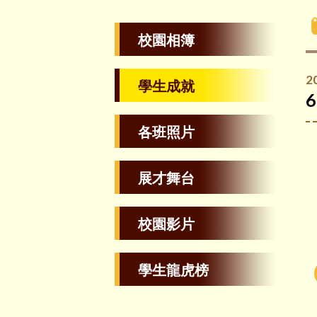
校園相簿
2
學生成就
各班照片
展才舞台
校園影片
學生龍虎榜