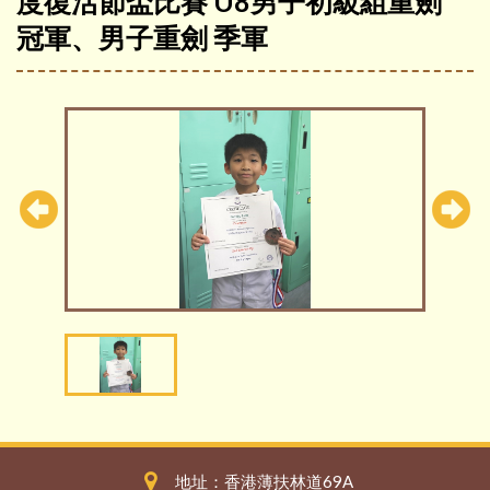
度復活節盃比賽 U8男子初級組重劍
冠軍、男子重劍 季軍
地址：香港薄扶林道69A