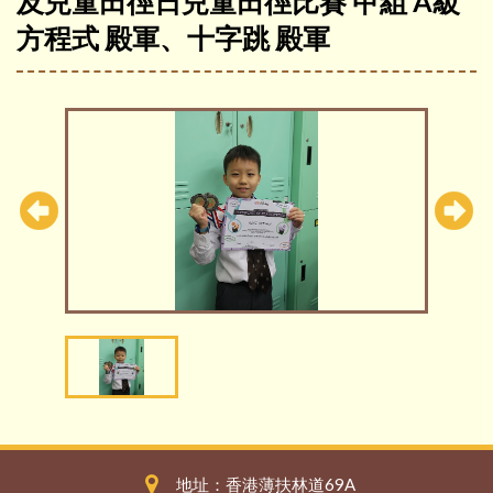
及兒童田徑日兒童田徑比賽 甲組 A級
方程式 殿軍、十字跳 殿軍
地址：香港薄扶林道69A