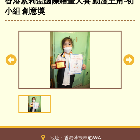
香港紫莉盃國際繪畫大賽 動漫主角-初
小組 創意獎
地址：香港薄扶林道69A