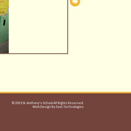
© 2013 St. Anthony's School All Rights Reserved.
Web Design By East Technologies