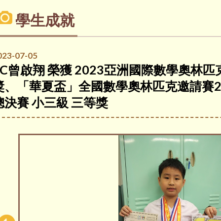
學生成就
023-07-05
3C曾啟翔 榮獲 2023亞洲國際數學奧林匹克
獎、「華夏盃」全國數學奧林匹克邀請賽20
總決賽 小三級 三等獎