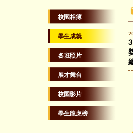
校園相簿
2
學生成就
各班照片
展才舞台
校園影片
學生龍虎榜