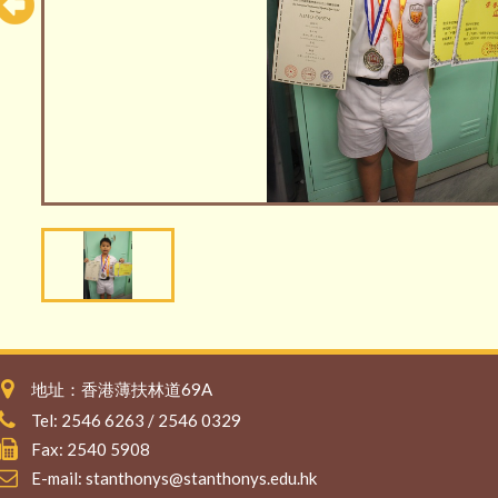
地址：香港薄扶林道69A
Tel: 2546 6263 / 2546 0329
Fax: 2540 5908
E-mail:
stanthonys@stanthonys.edu.hk