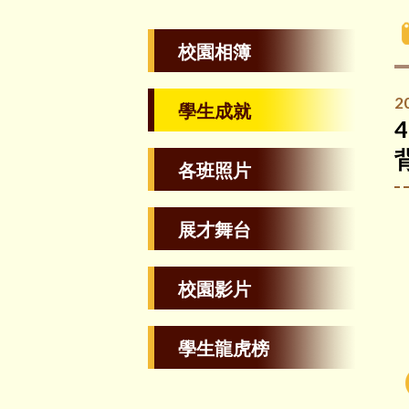
校園相簿
2
學生成就
各班照片
展才舞台
校園影片
學生龍虎榜