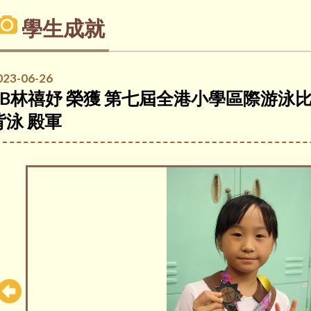
學生成就
023-06-26
4B林禧妤 榮獲 第七屆全港小學區際游泳比賽2
背泳 殿軍