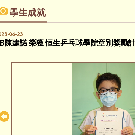
學生成就
023-06-23
4B陳建諾 榮獲 恒生乒乓球學院章別獎勵計