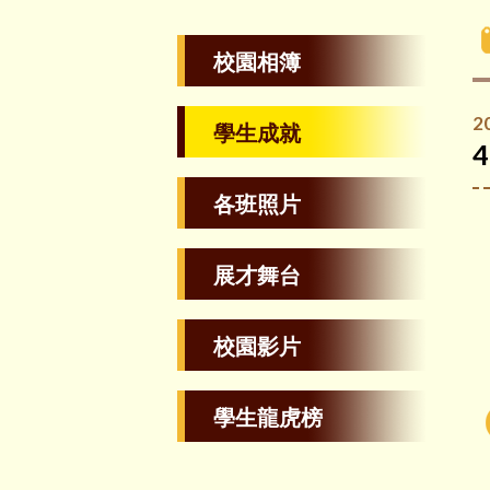
校園相簿
2
學生成就
各班照片
展才舞台
校園影片
學生龍虎榜