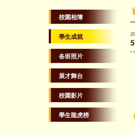
校園相簿
2
學生成就
各班照片
展才舞台
校園影片
學生龍虎榜