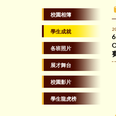
校園相簿
2
學生成就
6
各班照片
展才舞台
校園影片
學生龍虎榜