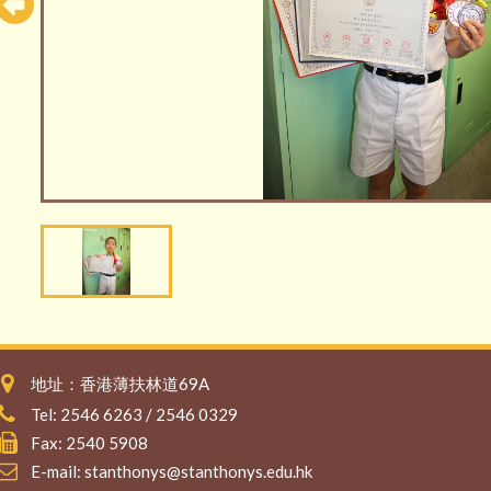
地址：香港薄扶林道69A
Tel: 2546 6263 / 2546 0329
Fax: 2540 5908
E-mail:
stanthonys@stanthonys.edu.hk