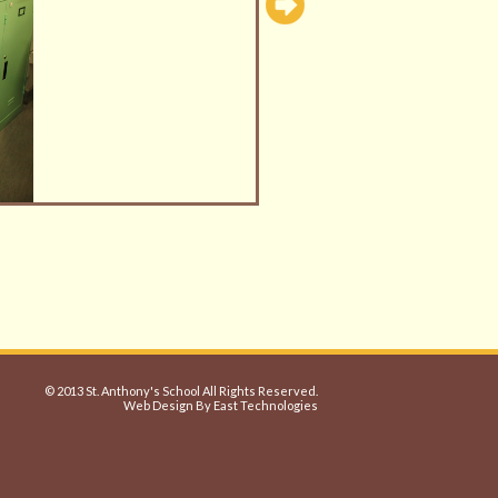
© 2013 St. Anthony's School All Rights Reserved.
Web Design By East Technologies