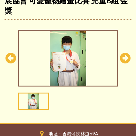
展協會 可愛寵物繪畫比賽 兒童B組 金
獎
地址：香港薄扶林道69A