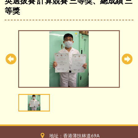
英選拔賽 計算競賽 三等獎、總成績 三
等獎
地址：香港薄扶林道69A